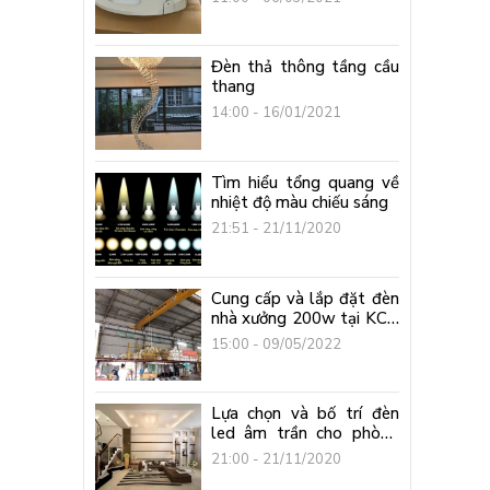
Đèn thả thông tầng cầu
thang
14:00 - 16/01/2021
Tìm hiểu tổng quang về
nhiệt độ màu chiếu sáng
21:51 - 21/11/2020
Cung cấp và lắp đặt đèn
nhà xưởng 200w tại KCN
Mỹ Phước 2, Bình Dương
15:00 - 09/05/2022
Lựa chọn và bố trí đèn
led âm trần cho phòng
khách đẹp
21:00 - 21/11/2020