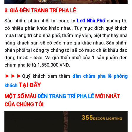
3. GIÁ
ĐÈN TRANG TRÍ PHA LÊ
Sản phẩm phân phối tại công ty
Led Nhà Phố
chúng tôi
có nhiều phân khúc khác nhau. Tùy mục đích quý khách
mua trang trí cho nhà phố, thẩm mỹ viện, biệt thự hay nhà
hàng khách sạn sẽ có các mức giá khác nhau. Sản phẩm
phân phối tại công ty chúng tôi sẽ có mức chiết khấu dao
động từ 50 - 55%. Và giá thấp nhất của 1 sản phẩm đèn
chùm pha lê từ 1.550.000 VNĐ.
►►►
Quý khách xem thêm
đèn chùm pha lê phòng
TẠI ĐÂY
khách
MỘT SỐ MẪU
ĐÈN TRANG TRÍ PHA LÊ
MỚI NHẤT
CỦA CHÚNG TÔI