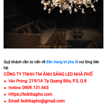
Quý khách cần tư vấn về
đèn trang trí pha lê
vui lòng liên
hệ:
CÔNG TY TNHH TM ÁNH SÁNG LED NHÀ PHỐ
: 219/1A Tạ Quang Bửu, P.3, Q.8
► Văn Phòng
: 0909.131.663
► Hotline
Https://lednhapho.com
►
Email: lednhapho@gmail.com
►