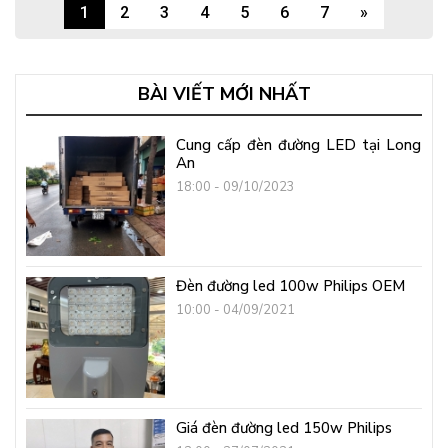
1
2
3
4
5
6
7
»
BÀI VIẾT MỚI NHẤT
Cung cấp đèn đường LED tại Long
An
18:00 - 09/10/2023
Đèn đường led 100w Philips OEM
10:00 - 04/09/2021
Giá đèn đường led 150w Philips