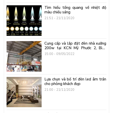
Tìm hiểu tổng quang về nhiệt độ
màu chiếu sáng
21:51 - 21/11/2020
Cung cấp và lắp đặt đèn nhà xưởng
200w tại KCN Mỹ Phước 2, Bình
Dương
15:00 - 09/05/2022
Lựa chọn và bố trí đèn led âm trần
cho phòng khách đẹp
21:00 - 21/11/2020