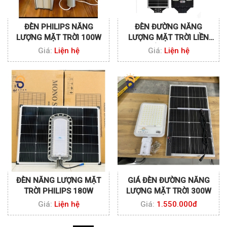
ĐÈN PHILIPS NĂNG
ĐÈN ĐƯỜNG NĂNG
LƯỢNG MẶT TRỜI 100W
LƯỢNG MẶT TRỜI LIỀN
THỂ UFO 120W
Giá:
Liện hệ
Giá:
Liện hệ
ĐÈN NĂNG LƯỢNG MẶT
GIÁ ĐÈN ĐƯỜNG NĂNG
TRỜI PHILIPS 180W
LƯỢNG MẶT TRỜI 300W
Giá:
Liện hệ
Giá:
1.550.000đ