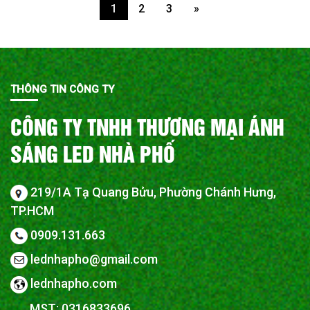
1
2
3
»
THÔNG TIN CÔNG TY
CÔNG TY TNHH THƯƠNG MẠI ÁNH
SÁNG LED NHÀ PHỐ
219/1A Tạ Quang Bửu, Phường Chánh Hưng,
TP.HCM
0909.131.663
lednhapho@gmail.com
lednhapho.com
MST: 0316833696.