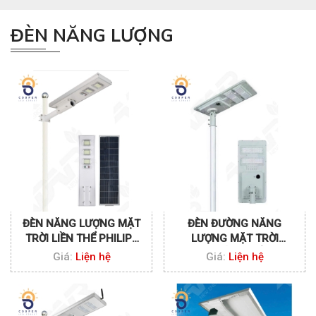
ĐÈN NĂNG LƯỢNG
ĐÈN NĂNG LƯỢNG MẶT
ĐÈN ĐƯỜNG NĂNG
TRỜI LIỀN THỂ PHILIPS
LƯỢNG MẶT TRỜI
150W
PHILIPS LIỀN THỂ 100W
Giá:
Liện hệ
Giá:
Liện hệ