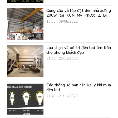
Cung cấp và lắp đặt đèn nhà xưởng
200w tại KCN Mỹ Phước 2, Bình
Dương
15:00 - 09/05/2022
Lựa chọn và bố trí đèn led âm trần
cho phòng khách đẹp
21:00 - 21/11/2020
Các thông số bạn cần lưu ý khi mua
đèn led
21:45 - 21/11/2020