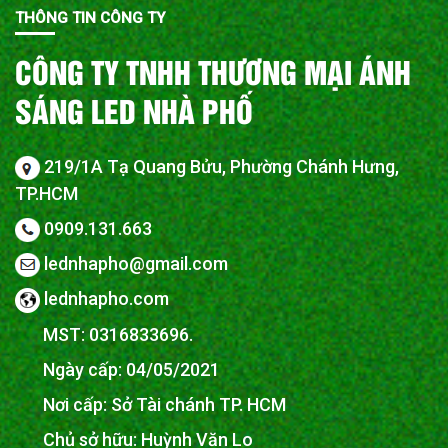
THÔNG TIN CÔNG TY
CÔNG TY TNHH THƯƠNG MẠI ÁNH
SÁNG LED NHÀ PHỐ
219/1A Tạ Quang Bửu, Phường Chánh Hưng,
TP.HCM
0909.131.663
lednhapho@gmail.com
lednhapho.com
MST: 0316833696.
Ngày cấp: 04/05/2021
Nơi cấp: Sở Tài chánh TP. HCM
Chủ sở hữu: Huỳnh Văn Lo