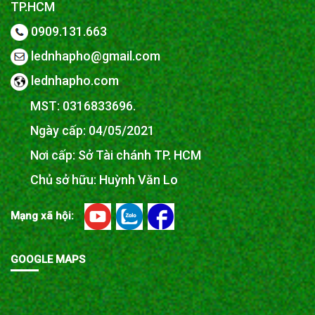
TP.HCM
0909.131.663
lednhapho@gmail.com
lednhapho.com
MST: 0316833696.
Ngày cấp: 04/05/2021
Nơi cấp: Sở Tài chánh TP. HCM
Chủ sở hữu: Huỳnh Văn Lo
Mạng xã hội:
GOOGLE MAPS