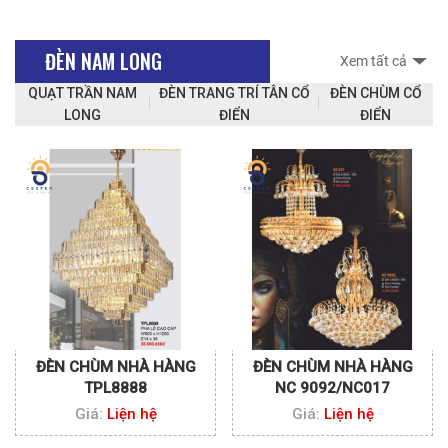
ĐÈN NAM LONG
Xem tất cả
QUẠT TRẦN NAM
ĐÈN TRANG TRÍ TÂN CỔ
ĐÈN CHÙM CỔ
LONG
ĐIỂN
ĐIỂN
ĐÈN CHÙM NHÀ HÀNG
ĐÈN CHÙM NHÀ HÀNG
TPL8888
NC 9092/NC017
Giá:
Liện hệ
Giá:
Liện hệ