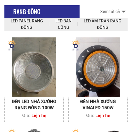
RẠNG ĐÔNG
Xem tất cả
LED PANEL RẠNG
LED BAN
LED ÂM TRẦN RẠNG
ĐÔNG
CÔNG
ĐÔNG
ĐÈN LED NHÀ XƯỞNG
ĐÈN NHÀ XƯỞNG
RẠNG ĐÔNG 100W
VINALED 150W
Giá:
Liện hệ
Giá:
Liện hệ