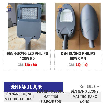
ĐÈN ĐƯỜNG LED PHILIPS
ĐÈN ĐƯỜNG PHILIPS
120W RD
80W CMN
Giá:
Liện hệ
Giá:
Liện hệ
ĐÈN NĂNG LƯỢNG
Xem tất cả
ĐÈN NĂNG LƯỢNG
ĐÈN NĂNG LƯỢNG
ĐÈN NĂNG LƯỢNG
MẶT TRỜI
MẶT TRỜI RẠNG
MẶT TRỜI PHILIPS
BLUECARBON
ĐÔNG