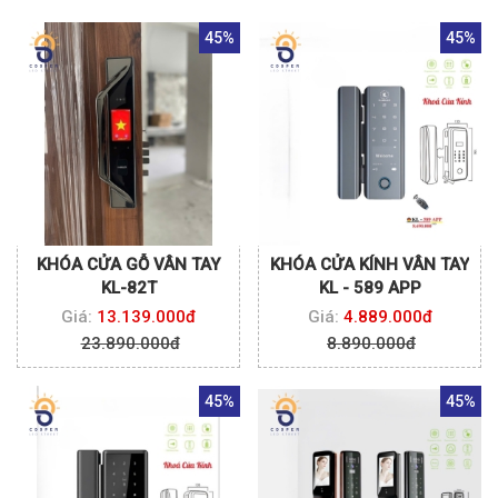
45%
45%
KHÓA CỬA GỖ VÂN TAY
KHÓA CỬA KÍNH VÂN TAY
KL-82T
KL - 589 APP
Giá:
13.139.000đ
Giá:
4.889.000đ
23.890.000đ
8.890.000đ
45%
45%