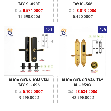
TAY KL-828F
TAY KL-566
Giá:
8.574.000đ
Giá:
3.019.000đ
15.590.000đ
5.490.000đ
45%
45%
KHÓA CỬA NHÔM VÂN
KHÓA CỬA GỖ VÂN TAY
TAY KL - 696
KL - 959G
Giá:
5.109.000đ
Giá:
23.534.000đ
9.290.000đ
42.790.000đ