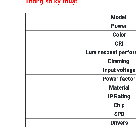
Thông số kỹ thuật
Model
Power
Color
CRI
Luminescent perfo
Dimming
Input voltage
Power factor
Material
IP Rating
Chip
SPD
Drivers