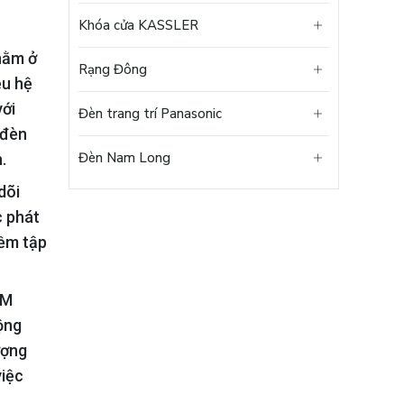
Khóa cửa KASSLER
nằm ở
Rạng Đông
ều hệ
với
Đèn trang trí Panasonic
 đèn
Đèn Nam Long
.
dõi
c phát
mềm tập
EM
ộng
ượng
việc