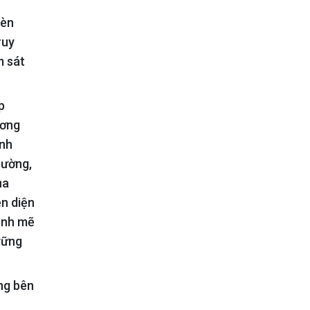
đèn
ruy
m sát
p
ương
ánh
rường,
ủa
ện diện
ạnh mẽ
vững
ng bên